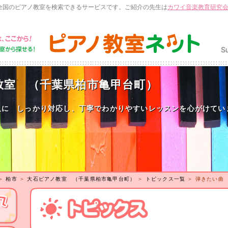
全国のピアノ教室を検索できるサービスです。ご紹介の先生は
カワイ音楽教育研究
教室 （千葉県柏市亀甲台町）
人に しっかり対応し、丁寧でわかりやすいレッスンを心がけてい
＞
柏市
＞
大石ピアノ教室 （千葉県柏市亀甲台町）
＞
トピックス一覧
＞ 弾きたい曲