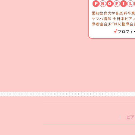
愛知教育大学音楽科卒業
ヤマハ講師 全日本ピア
導者協会(PTNA)指導会
プロフィ
ピア