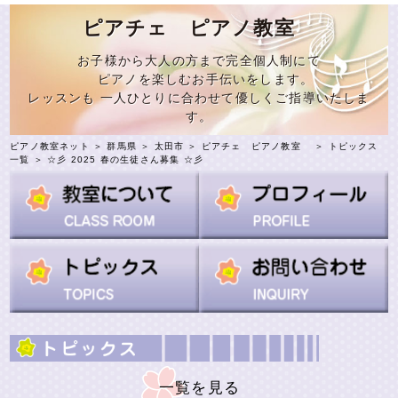
ピアチェ ピアノ教室
お子様から大人の方まで完全個人制にて
ピアノを楽しむお手伝いをします。
レッスンも 一人ひとりに合わせて優しくご指導いたしま
す。
ピアノ教室ネット
＞
群馬県
＞
太田市
＞
ピアチェ ピアノ教室
＞
トピックス
一覧
＞ ☆彡 2025 春の生徒さん募集 ☆彡
一覧を見る