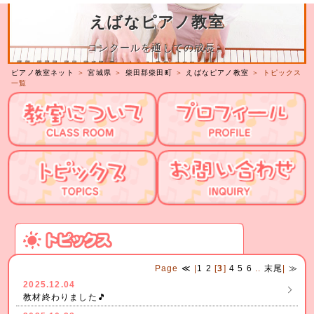
えばなピアノ教室
コンクールを通しての成長。
ピアノ教室ネット
＞
宮城県
＞
柴田郡柴田町
＞
えばなピアノ教室
＞ トピックス
一覧
Page
≪
|
1
2
[
3
]
4
5
6
..
末尾
|
≫
2025.12.04
教材終わりました🎵