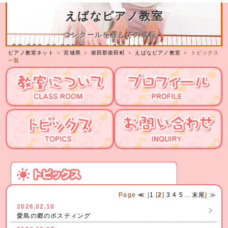
えばなピアノ教室
コンクールを通しての成長。
ピアノ教室ネット
＞
宮城県
＞
柴田郡柴田町
＞
えばなピアノ教室
＞ トピックス
一覧
Page
≪
|
1
[
2
]
3
4
5
..
末尾
|
≫
2026.02.10
愛島の郷のポスティング