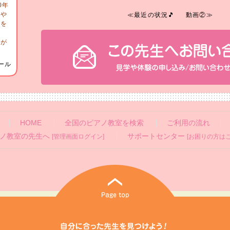
0年
宅や
≪最近の状況🎵
動画②≫
ンを
掃
行が
ール
HOME
全国のピアノ教室を検索
ご利用の流れ
ノ教室の先生へ
サポートセンター
[管理画面ログイン]
[お困りの方はこ