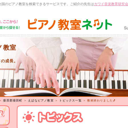
全国のピアノ教室を検索できるサービスです。ご紹介の先生は
カワイ音楽教育研究
ノ教室
ての成長。
＞
柴田郡柴田町
＞
えばなピアノ教室
＞
トピックス一覧
＞ 教材終わりました🎵