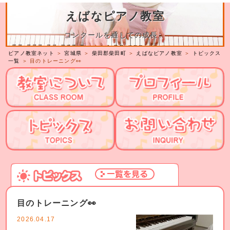
えばなピアノ教室
コンクールを通しての成長。
ピアノ教室ネット
＞
宮城県
＞
柴田郡柴田町
＞
えばなピアノ教室
＞
トピックス
一覧
＞ 目のトレーニング👀
目のトレーニング👀
2026.04.17