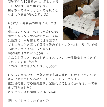
新学期から10日程たち、新しいクラ
スにも慣れてきた頃ですね。
桜も散って遠回りしなくても良くな
りました笑🌸(桜の名所の為)
4月に入り発表会の練習に入ってま
す。
現在のレベルよりちょっと背伸びの
曲にチャレンジするのですが、今年
は絶対に一ヶ月前までには暗譜でき
てるようにと逆算して目標を決めてます。(いつもギリギリで畳
みかけて仕上げ💦こら〜💦💦)
練習時間は学年×10分(毎日)
みんなお気に入りの曲をチョイスしたので一生懸命やってきて
くれてます☺️(今の所)
このペースで進んでくれると安心✨
レッスン状況でキリが良い所で早めに終わった時や小さい生徒
さんに最使用してるのが「ビジョントレーニング」
主に目の使い方や指先運動、記憶などでしょうか(セミナーで教
えて頂きました)
数字タッチは結構難しい(レベル3)
楽しんでやってくれてます😊