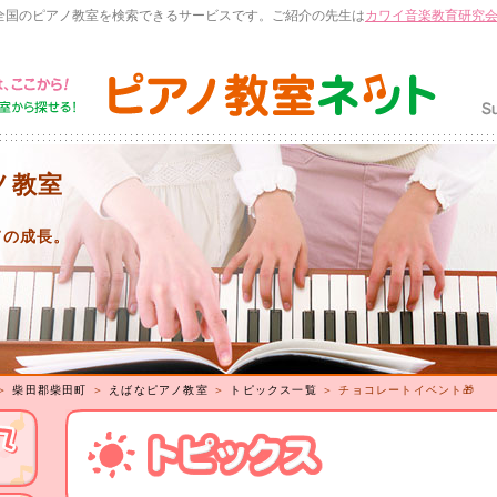
全国のピアノ教室を検索できるサービスです。ご紹介の先生は
カワイ音楽教育研究
ノ教室
ての成長。
＞
柴田郡柴田町
＞
えばなピアノ教室
＞
トピックス一覧
＞ チョコレートイベント🎁