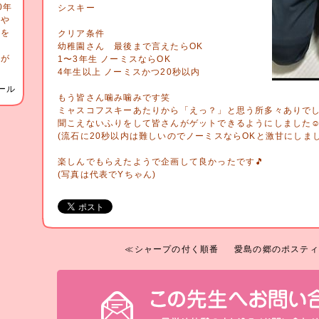
0年
シスキー
宅や
ンを
クリア条件
掃
幼稚園さん 最後まで言えたらOK
行が
1〜3年生 ノーミスならOK
4年生以上 ノーミスかつ20秒以内
ール
もう皆さん噛み噛みです笑
ミャスコフスキーあたりから「えっ？」と思う所多々ありで
聞こえないふりをして皆さんがゲットできるようにしました☺️
(流石に20秒以内は難しいのでノーミスならOKと激甘にしまし
楽しんでもらえたようで企画して良かったです🎵
(写真は代表でYちゃん)
≪シャープの付く順番
愛島の郷のポスティ