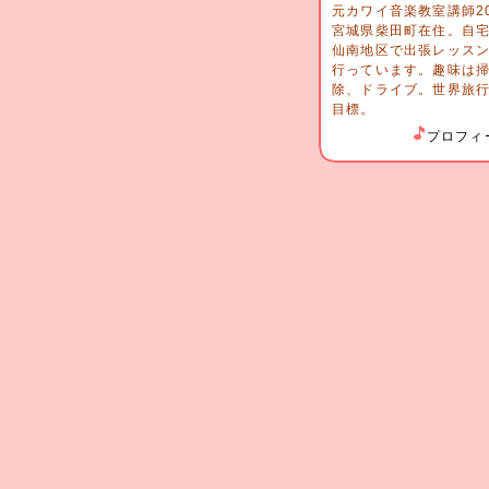
元カワイ音楽教室講師2
宮城県柴田町在住。自
仙南地区で出張レッス
行っています。趣味は
除、ドライブ。世界旅
目標。
プロフィ