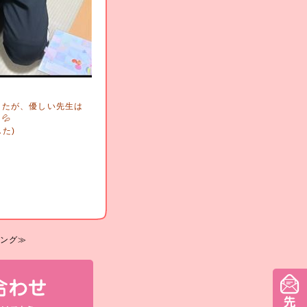
したが、優しい先生は
💦
た)
ング≫