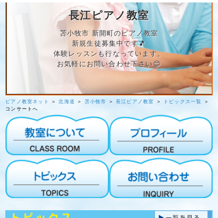
長江ピアノ教室
苫小牧市 新開町のピアノ教室
新規生徒募集中です🎵
体験レッスンも行なっています。
お気軽にお問い合わせ下さい😊
ピアノ教室ネット
＞
北海道
＞
苫小牧市
＞
長江ピアノ教室
＞
トピックス一覧
＞
コンサートへ