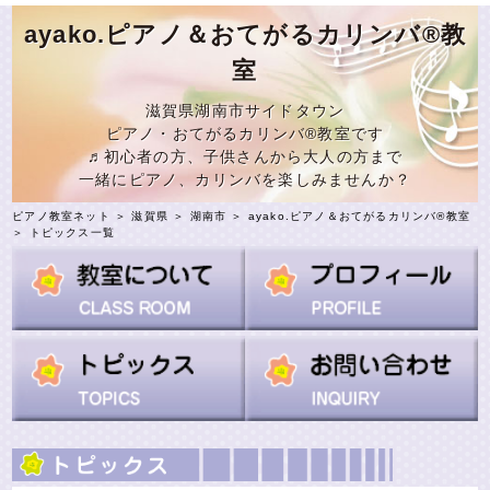
ayako.ピアノ＆おてがるカリンバ®教
室
滋賀県湖南市サイドタウン
ピアノ・おてがるカリンバ®教室です
♬初心者の方、子供さんから大人の方まで
一緒にピアノ、カリンバを楽しみませんか？
ピアノ教室ネット
＞
滋賀県
＞
湖南市
＞
ayako.ピアノ＆おてがるカリンバ®教室
＞ トピックス一覧