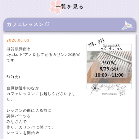
一覧を見る
カフェレッスン♪̊̈♪̆̈
2026.06.03
滋賀県湖南市
ayako.ピアノ＆おてがるカリンバ®️教室
です
6/2(火)
台風接近中のなか
カフェレッスンにお越しくださいまし
た。
レッスンの曲に入る前に
調律パーツを
みなさんで
作り、カリンバに付けて、
レッスンを開始🎶