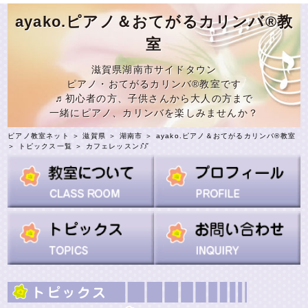
ayako.ピアノ＆おてがるカリンバ®教
室
滋賀県湖南市サイドタウン
ピアノ・おてがるカリンバ®教室です
♬初心者の方、子供さんから大人の方まで
一緒にピアノ、カリンバを楽しみませんか？
ピアノ教室ネット
＞
滋賀県
＞
湖南市
＞
ayako.ピアノ＆おてがるカリンバ®教室
＞
トピックス一覧
＞ カフェレッスン♪̊̈♪̆̈