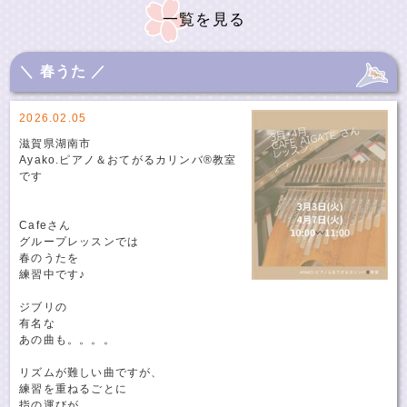
一覧を見る
＼ 春うた ／
2026.02.05
滋賀県湖南市
Ayako.ピアノ＆おてがるカリンバ®️教室
です
Cafeさん
グループレッスンでは
春のうたを
練習中です♪
ジブリの
有名な
あの曲も。。。。
リズムが難しい曲ですが、
練習を重ねるごとに
指の運びが