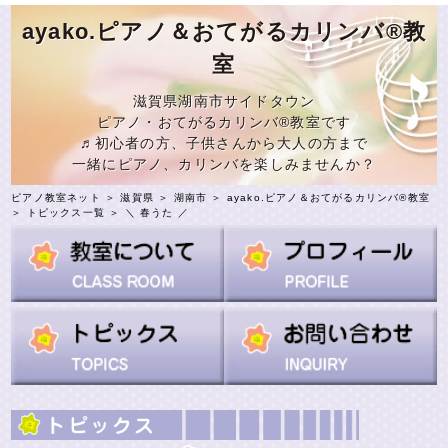
ayako.ピアノ＆おてがるカリンバ®教
室
滋賀県湖南市サイドタウン
ピアノ・おてがるカリンバ®教室です
♬初心者の方、子供さんから大人の方まで
一緒にピアノ、カリンバを楽しみませんか？
ピアノ教室ネット
＞
滋賀県
＞
湖南市
＞
ayako.ピアノ＆おてがるカリンバ®教室
＞
トピックス一覧
＞ ＼ 春うた ／