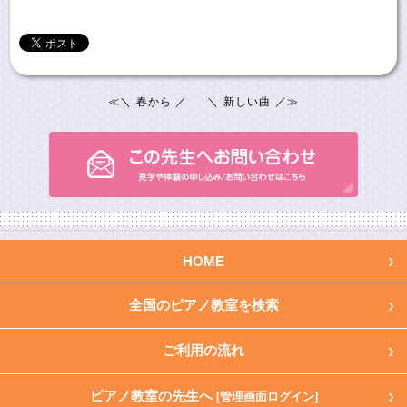
≪
＼ 春から ／
＼ 新しい曲 ／
≫
HOME
全国のピアノ教室を検索
ご利用の流れ
ピアノ教室の先生へ
[管理画面ログイン]