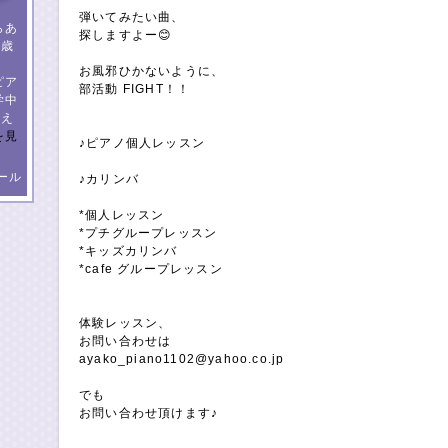
弾いてみたい曲、
らあ
探しますよー😊
３歳
め
お風邪ひかないように、
ピア
部活動 FIGHT！！
学中
教え
を見
♪ピアノ個人レッスン
ール
♪カリンバ
*個人レッスン
*プチグループレッスン
*キッズカリンバ
*cafe グループレッスン
体験レッスン、
お問い合わせは
ayako_piano1102@yahoo.co.jp
でも
お問い合わせ頂けます♪