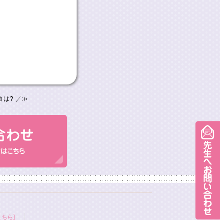
は? ／
≫
ちら]