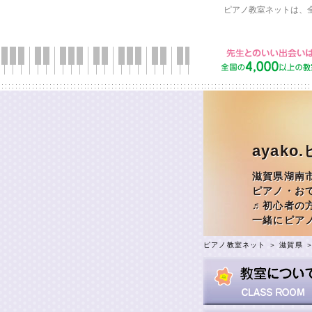
ピアノ教室ネットは、
ayak
滋賀県湖南
ピアノ・お
♬初心者の
一緒にピア
ピアノ教室ネット
＞
滋賀県