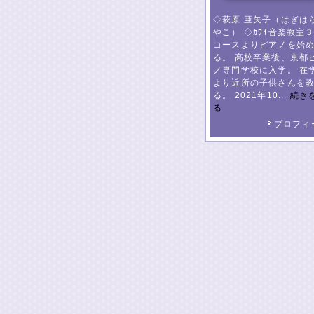
◇萩原 亜矢子（はぎは
やこ） ◇ｶﾜｲ音楽教室
コースよりピアノを始
る。 高校卒業後、京都
ノ専門学校に入学。 在
より近所の子供さんを
る。 2021年10...
続き
る
プロフィ