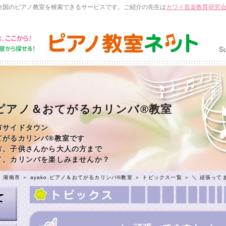
全国のピアノ教室を検索できるサービスです。ご紹介の先生は
カワイ音楽教育研究
o.ピアノ＆おてがるカリンバ®教室
市サイドタウン
てがるカリンバ®教室です
方、子供さんから大人の方まで
ノ、カリンバを楽しみませんか？
＞
湖南市
＞
ayako.ピアノ＆おてがるカリンバ®教室
＞
トピックス一覧
＞ ＼ 頑張って