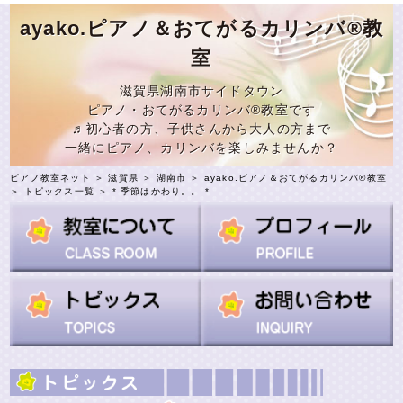
ayako.ピアノ＆おてがるカリンバ®教
室
滋賀県湖南市サイドタウン
ピアノ・おてがるカリンバ®教室です
♬初心者の方、子供さんから大人の方まで
一緒にピアノ、カリンバを楽しみませんか？
ピアノ教室ネット
＞
滋賀県
＞
湖南市
＞
ayako.ピアノ＆おてがるカリンバ®教室
＞
トピックス一覧
＞ * 季節はかわり。。 *