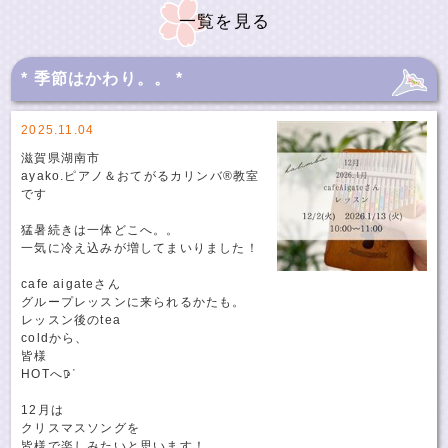
一覧を見る
* 季節はかわり。。 *
2025.11.04
滋賀県湖南市
ayako.ピアノ＆おてがるカリンバ®教室
です
猛暑続きは一体どこへ。。
一気に冷え込みが増してまいりました！
cafe aigateさん
グループレッスンに来られるかたも。
レッスン後のtea
coldから、
皆様
HOTへ𖠚ᐝ
12月は
クリスマスソングを
皆様で楽しみたいと思います！