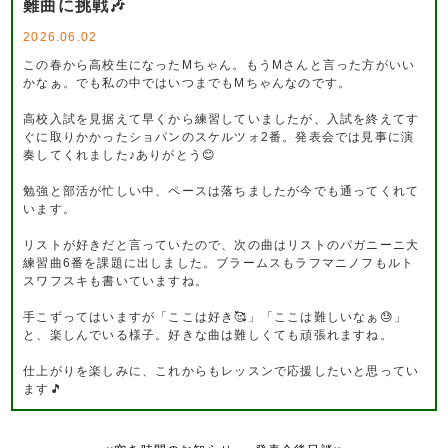
難曲に挑戦🎶
2026.06.02
この春から高校生になったMちゃん。もうMさんと言った方がいい
かなぁ。でも私の中ではいつまでもMちゃんなのです。
高校入試を見据えて早くから練習していましたが、入試を終えてす
ぐに取りかかったショパンのスケルツォ2番。発表会では見事に演
奏してくれました♪ありがとう😊
勉強と部活が忙しい中、ペースは落ちましたが今でも通ってくれて
います。
リストが好きだと言っていたので、次の曲はリストのパガニーニ大
練習曲6番を課題に出しました。ブラームスもラフマニノフもルト
スワフスキも書いていますね。
手こずってはいますが「ここは好き🥰」「ここは難しいなぁ😓」
と、楽しんでいる様子。好きな曲は難しくても頑張れますね。
仕上がりを楽しみに、これからもレッスンで応援したいと思ってい
ます🎵