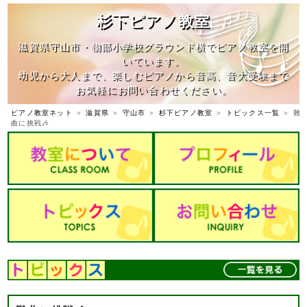
杉下ピアノ教室
滋賀県守山市・物部小学校グラウンド横でピアノ教室を開
いています。
幼児から大人まで、楽しむピアノから音高、音大受験まで
お気軽にお問い合わせください。
ピアノ教室ネット
＞
滋賀県
＞
守山市
＞
杉下ピアノ教室
＞
トピックス一覧
＞ 難
曲に挑戦🎶