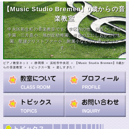
【Music Studio Bremen】0歳からの音
楽教室
中央区初生町の音楽教室です。学区内の他、葵西小、中部
学園、三方原小、旭が丘幼稚園、遊歩の丘にしおかこども
園、聖隷クリストファー小・附属小などから通っていま
す。
ピアノ教室ネット
＞
静岡県
＞
浜松市中央区
＞
【Music Studio Bremen】0歳か
らの音楽教室
＞
トピックス一覧
＞ 楽しすぎた！