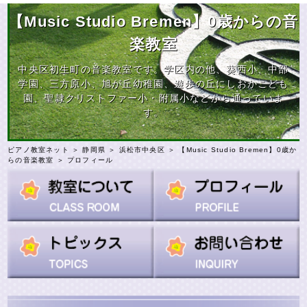
【Music Studio Bremen】0歳からの音
楽教室
中央区初生町の音楽教室です。学区内の他、葵西小、中部
学園、三方原小、旭が丘幼稚園、遊歩の丘にしおかこども
園、聖隷クリストファー小・附属小などから通っていま
す。
ピアノ教室ネット
＞
静岡県
＞
浜松市中央区
＞
【Music Studio Bremen】0歳か
らの音楽教室
＞ プロフィール