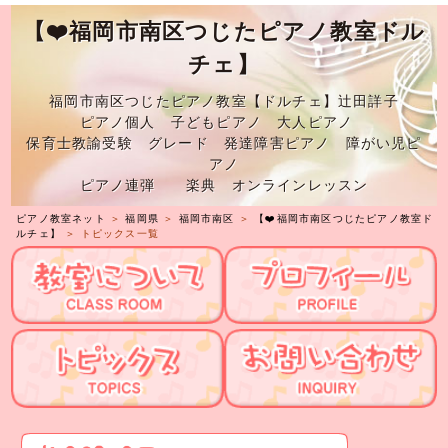
【❤️福岡市南区つじたピアノ教室ドル
チェ】
福岡市南区つじたピアノ教室【ドルチェ】辻田詳子
ピアノ個人 子どもピアノ 大人ピアノ
保育士教諭受験 グレード 発達障害ピアノ 障がい児ピ
アノ
ピアノ連弾 楽典 オンラインレッスン
ピアノ教室ネット
＞
福岡県
＞
福岡市南区
＞
【❤️福岡市南区つじたピアノ教室ド
ルチェ】
＞ トピックス一覧