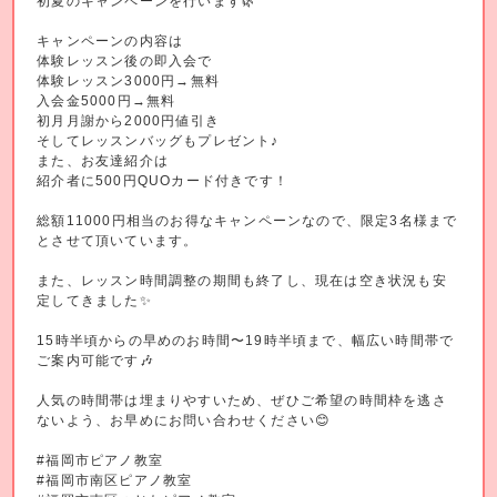
初夏のキャンペーンを行います🌿
キャンペーンの内容は
体験レッスン後の即入会で
体験レッスン3000円→無料
入会金5000円→無料
初月月謝から2000円値引き
そしてレッスンバッグもプレゼント♪
また、お友達紹介は
紹介者に500円QUOカード付きです！
総額11000円相当のお得なキャンペーンなので、限定3名様まで
とさせて頂いています。
また、レッスン時間調整の期間も終了し、現在は空き状況も安
定してきました✨
15時半頃からの早めのお時間〜19時半頃まで、幅広い時間帯で
ご案内可能です🎶
人気の時間帯は埋まりやすいため、ぜひご希望の時間枠を逃さ
ないよう、お早めにお問い合わせください😊
#福岡市ピアノ教室
#福岡市南区ピアノ教室