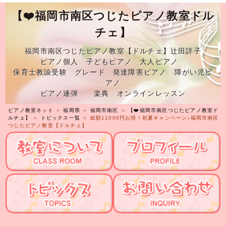
【❤️福岡市南区つじたピアノ教室ドル
チェ】
福岡市南区つじたピアノ教室【ドルチェ】辻田詳子
ピアノ個人 子どもピアノ 大人ピアノ
保育士教諭受験 グレード 発達障害ピアノ 障がい児ピ
アノ
ピアノ連弾 楽典 オンラインレッスン
ピアノ教室ネット
＞
福岡県
＞
福岡市南区
＞
【❤️福岡市南区つじたピアノ教室ド
ルチェ】
＞
トピックス一覧
＞ 総額11000円お得！初夏キャンペーン♪福岡市南区
つじたピアノ教室【ドルチェ】