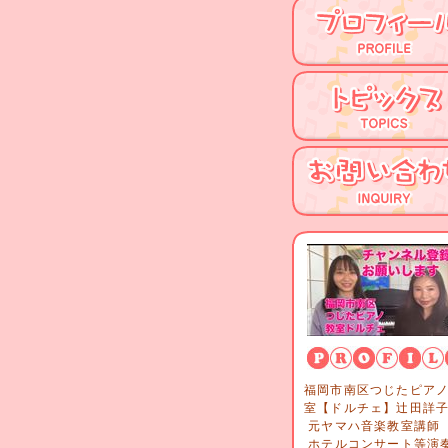
福岡市南区つじたピア
室【ドルチェ】辻田
元ヤマハ音楽教室講
ホテルコンサート等演