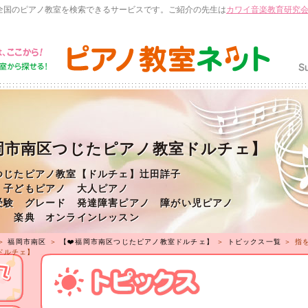
全国のピアノ教室を検索できるサービスです。ご紹介の先生は
カワイ音楽教育研究
福岡市南区つじたピアノ教室ドルチェ】
つじたピアノ教室【ドルチェ】辻田詳子
 子どもピアノ 大人ピアノ
受験 グレード 発達障害ピアノ 障がい児ピアノ
 楽典 オンラインレッスン
＞
福岡市南区
＞
【❤️福岡市南区つじたピアノ教室ドルチェ】
＞
トピックス一覧
＞ 指
ドルチェ】