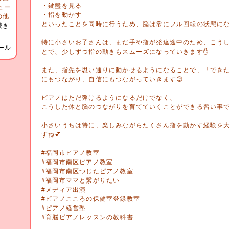
・鍵盤を見る
ュー
・指を動かす
の他
といったことを同時に行うため、脳は常にフル回転の状態にな
続き
特に小さいお子さんは、まだ手や指が発達途中のため、こう
ール
とで、少しずつ指の動きもスムーズになっていきます✋
また、指先を思い通りに動かせるようになることで、「でき
にもつながり、自信にもつながっていきます😊
ピアノはただ弾けるようになるだけでなく、
こうした体と脳のつながりを育てていくことができる習い事で
小さいうちは特に、楽しみながらたくさん指を動かす経験を
すね︎💕︎
#福岡市ピアノ教室
#福岡市南区ピアノ教室
#福岡市南区つじたピアノ教室
#福岡市ママと繋がりたい
#メディア出演
#ピアノこころの保健室登録教室
#ピアノ経営塾
#育脳ピアノレッスンの教科書