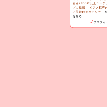
画を2800本以上ユーチ
ブに掲載 ピアノ指導
に美術館やホテルで...
を見る
プロフィ