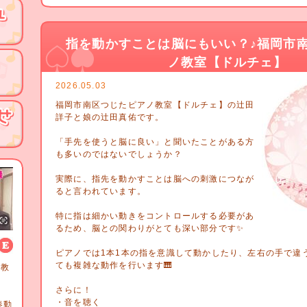
指を動かすことは脳にもいい？♪福岡市
ノ教室【ドルチェ】
2026.05.03
福岡市南区つじたピアノ教室【ドルチェ】の辻田
詳子と娘の辻田真佑です。
「手先を使うと脳に良い」と聞いたことがある方
も多いのではないでしょうか？
実際に、指先を動かすことは脳への刺激につなが
ると言われています。
特に指は細かい動きをコントロールする必要があ
るため、脳との関わりがとても深い部分です✨
ピアノでは1本1本の指を意識して動かしたり、左右の手で違
ても複雑な動作を行います🎹
ノ教
詳子
さらに！
師
・音を聴く
奏動