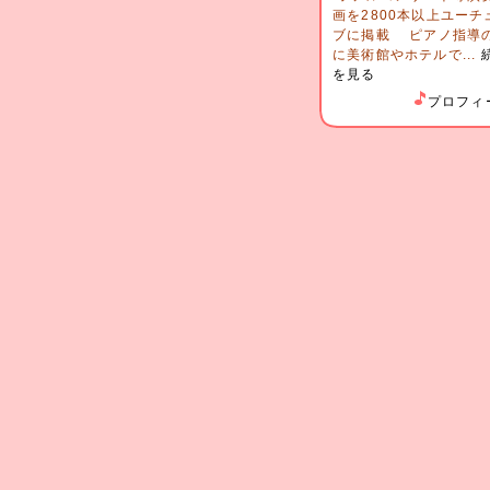
画を2800本以上ユーチ
ブに掲載 ピアノ指導
に美術館やホテルで...
を見る
プロフィ