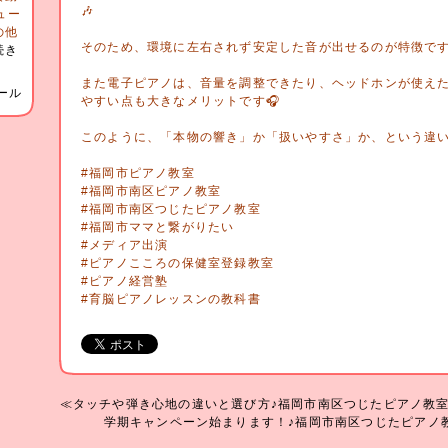
🎶
ュー
の他
そのため、環境に左右されず安定した音が出せるのが特徴で
続き
また電子ピアノは、音量を調整できたり、ヘッドホンが使え
ール
やすい点も大きなメリットです🎧
このように、「本物の響き」か「扱いやすさ」か、という違い
#福岡市ピアノ教室
#福岡市南区ピアノ教室
#福岡市南区つじたピアノ教室
#福岡市ママと繋がりたい
#メディア出演
#ピアノこころの保健室登録教室
#ピアノ経営塾
#育脳ピアノレッスンの教科書
≪タッチや弾き心地の違いと選び方♪福岡市南区つじたピアノ教
学期キャンペーン始まります！♪福岡市南区つじたピアノ