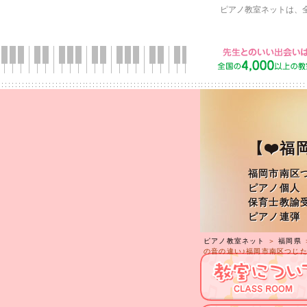
ピアノ教室ネットは、
【❤️
福岡市南区
ピアノ個人
保育士教諭
ピアノ連弾
ピアノ教室ネット
＞
福岡県
の音の違い♪福岡市南区つじ