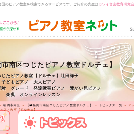
全国のピアノ教室を検索できるサービスです。ご紹介の先生は
カワイ音楽教育研究
福岡市南区つじたピアノ教室ドルチェ】
つじたピアノ教室【ドルチェ】辻田詳子
 子どもピアノ 大人ピアノ
受験 グレード 発達障害ピアノ 障がい児ピアノ
 楽典 オンラインレッスン
＞
福岡市南区
＞
【❤️福岡市南区つじたピアノ教室ドルチェ】
＞
トピックス一覧
＞ ア
たピアノ教室【ドルチェ】