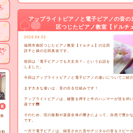
アップライトピアノと電子ピアノの音の
区つじたピアノ教室【ドルチ
2026.04.02
福岡市南区つじたピアノ教室【ドルチェ】の辻田
詳子と娘の辻田真佑です。
前回は「電子ピアノでも大丈夫？」というお話を
しました。
今回はアップライトピアノと電子ピアノの違いについてご紹
まず大きな違いは、音の出る仕組みです！
アップライトピアノは、鍵盤を押すと中のハンマーが弦を叩
器です🎹
そのため、弦の振動や楽器全体の響きによって、自然で豊か
ノ教
です。
詳子
師
一方で電子ピアノは、録音された音やデジタルの音をスピー
奏動