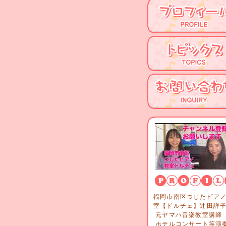
福岡市南区つじたピア
室【ドルチェ】辻田
元ヤマハ音楽教室講
ホテルコンサート等演