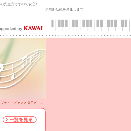
会
の先生方ですので安心♪
※無断転載を禁止します
ップライトピアノと電子ピアノ