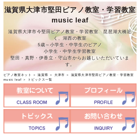
滋賀県大津市堅田ピアノ教室・学習教室
music leaf
滋賀県大津市今堅田ピアノ教室・学習教室 琵琶湖大橋近
く、湖西の教室
5歳～小学生・中学生のピアノ
小学生・中学生学習教室
堅田・真野・伊香立・守山市からお越しいただいていま
す。
ピアノ教室ネット
＞
滋賀県
＞
大津市
＞
滋賀県大津市堅田ピアノ教室・学習教室
music leaf
＞ トピックス一覧