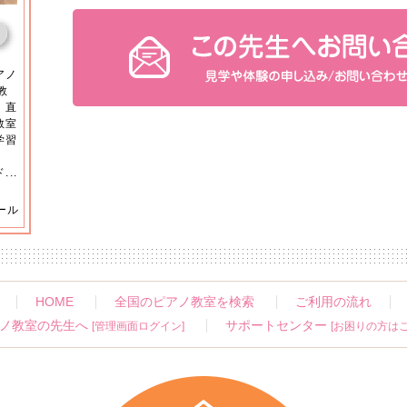
アノ
教
 直
教室
学習
ま
..
ール
HOME
全国のピアノ教室を検索
ご利用の流れ
ノ教室の先生へ
サポートセンター
[管理画面ログイン]
[お困りの方はこ