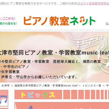
全国のピアノ教室を検索できるサービスです。ご紹介の先生は
カワイ音楽教育研究
津市堅田ピアノ教室・学習教室music lea
市今堅田ピアノ教室・学習教室 琵琶湖大橋近く、湖西の教室
生・中学生のピアノ
学生学習教室
・伊香立・守山市からお越しいただいています。
＞
大津市
＞
滋賀県大津市堅田ピアノ教室・学習教室music leaf
＞
トピックス一覧
＞ 中