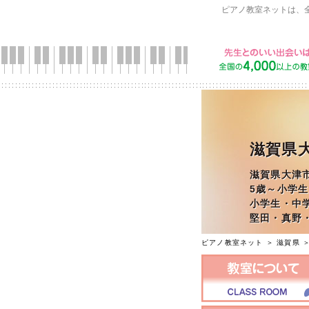
ピアノ教室ネットは、
滋賀県大
滋賀県大津
5歳～小学
小学生・中
堅田・真野
ピアノ教室ネット
＞
滋賀県