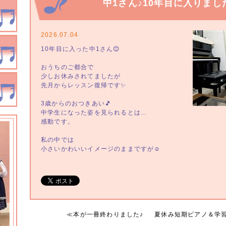
中1さん♪10年目に入りまし
2026.07.04
10年目に入った中1さん😊
おうちのご都合で
少しお休みされてましたが
先月からレッスン復帰です✨
3歳からのおつきあい🎵
中学生になった姿を見られるとは…
感動です。
私の中では
小さいかわいいイメージのままですが☺️
≪
本が一冊終わりました♪
夏休み短期ピアノ＆学