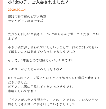
小3女の子、ご入会されました🎵
2026.01.14
姫路市香寺町のピアノ教室
やすだピアノ教室です🍒
先月から新しい生徒さん、小3のHちゃんが通ってくださってい
ます🎵
小さい頃に少し習われていたということで、始めに知っておい
てほしいことは覚えていらっしゃるようでした
そして、3年生なので理解力もバッチリです✨
テキストがどんどん進みそうな予感💕
Hちゃんのピアノを習いたい！という気持ちをお母様が叶えてく
ださいました。
ピアノもお家に用意してくださったそうです。
素晴らしいですね！
「ピアノがスラスラ弾きたい」とのことですので、いろいろな
曲をたくさん弾いて夢を叶えていきましょう✨