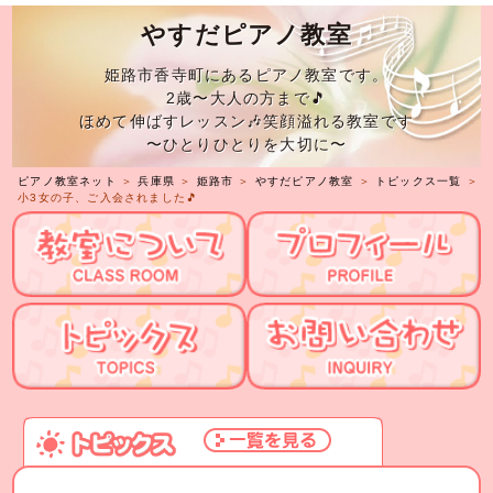
やすだピアノ教室
姫路市香寺町にあるピアノ教室です。
2歳〜大人の方まで🎵
ほめて伸ばすレッスン🎶笑顔溢れる教室です
〜ひとりひとりを大切に〜
ピアノ教室ネット
＞
兵庫県
＞
姫路市
＞
やすだピアノ教室
＞
トピックス一覧
＞
小3女の子、ご入会されました🎵