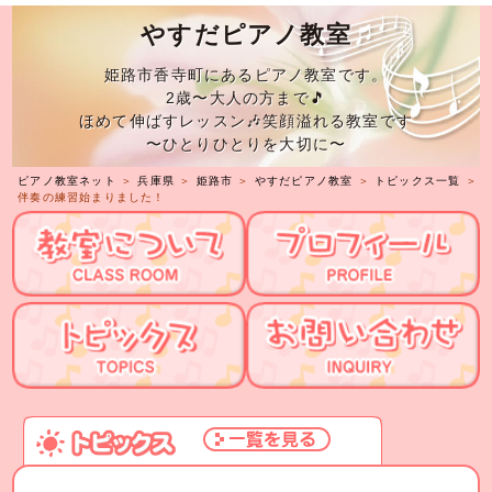
やすだピアノ教室
姫路市香寺町にあるピアノ教室です。
2歳〜大人の方まで🎵
ほめて伸ばすレッスン🎶笑顔溢れる教室です
〜ひとりひとりを大切に〜
ピアノ教室ネット
＞
兵庫県
＞
姫路市
＞
やすだピアノ教室
＞
トピックス一覧
＞
伴奏の練習始まりました！