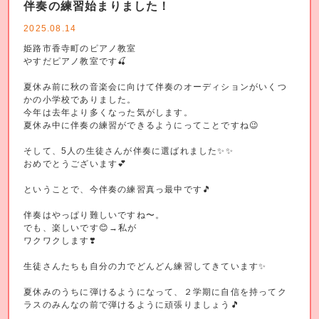
伴奏の練習始まりました！
2025.08.14
姫路市香寺町のピアノ教室
やすだピアノ教室です🍒
夏休み前に秋の音楽会に向けて伴奏のオーディションがいくつ
かの小学校でありました。
今年は去年より多くなった気がします。
夏休み中に伴奏の練習ができるようにってことですね😉
そして、5人の生徒さんが伴奏に選ばれました✨✨
おめでとうございます💕
ということで、今伴奏の練習真っ最中です🎵
伴奏はやっぱり難しいですね〜。
でも、楽しいです😊→私が
ワクワクします❣️
生徒さんたちも自分の力でどんどん練習してきています✨
夏休みのうちに弾けるようになって、２学期に自信を持ってク
ラスのみんなの前で弾けるように頑張りましょう🎵