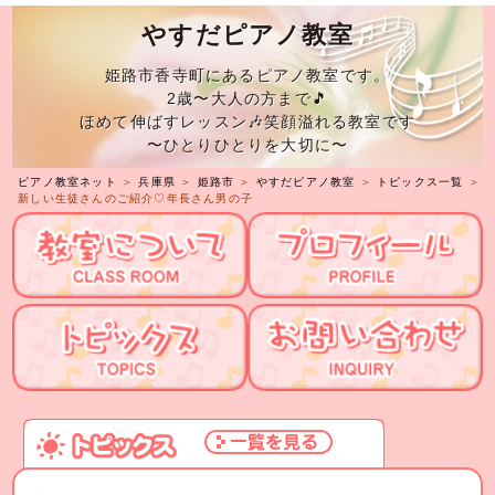
やすだピアノ教室
姫路市香寺町にあるピアノ教室です。
2歳〜大人の方まで🎵
ほめて伸ばすレッスン🎶笑顔溢れる教室です
〜ひとりひとりを大切に〜
ピアノ教室ネット
＞
兵庫県
＞
姫路市
＞
やすだピアノ教室
＞
トピックス一覧
＞
新しい生徒さんのご紹介♡年長さん男の子