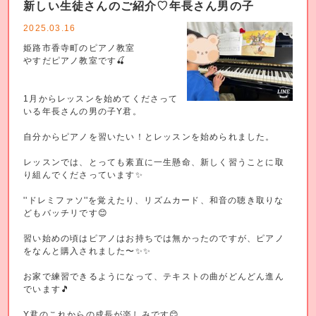
新しい生徒さんのご紹介♡年長さん男の子
2025.03.16
姫路市香寺町のピアノ教室
やすだピアノ教室です🍒
1月からレッスンを始めてくださって
いる年長さんの男の子Y君。
自分からピアノを習いたい！とレッスンを始められました。
レッスンでは、とっても素直に一生懸命、新しく習うことに取
り組んでくださっています✨
''ドレミファソ''を覚えたり、リズムカード、和音の聴き取りな
どもバッチリです😊
習い始めの頃はピアノはお持ちでは無かったのですが、ピアノ
をなんと購入されました〜✨✨
お家で練習できるようになって、テキストの曲がどんどん進ん
でいます🎵
Y君のこれからの成長が楽しみです😊