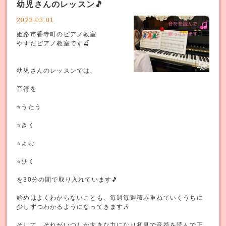
幼児さんのレッスン🎵
2023.03.01
姫路市香寺町のピアノ教室
やすだピアノ教室です🍒
幼児さんのレッスンでは、
音符を
⭐️うたう
⭐️きく
⭐️よむ
⭐️ひく
を30分の間で取り入れています🎵
始めはよくわからないことも、毎週毎週積み重ねていくうちに
少しずつわかるようになってきます🎶
そして、それがいつしか大きな力になり初見で音符を読んで正