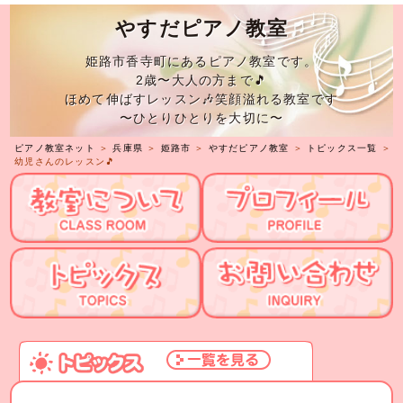
やすだピアノ教室
姫路市香寺町にあるピアノ教室です。
2歳〜大人の方まで🎵
ほめて伸ばすレッスン🎶笑顔溢れる教室です
〜ひとりひとりを大切に〜
ピアノ教室ネット
＞
兵庫県
＞
姫路市
＞
やすだピアノ教室
＞
トピックス一覧
＞
幼児さんのレッスン🎵