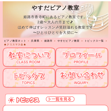
やすだピアノ教室
姫路市香寺町にあるピアノ教室です。
2歳〜大人の方まで🎵
ほめて伸ばすレッスン🎶笑顔溢れる教室です
〜ひとりひとりを大切に〜
ピアノ教室ネット
＞
兵庫県
＞
姫路市
＞
やすだピアノ教室
＞
トピックス一覧
＞
🎄クリスマス会🎄