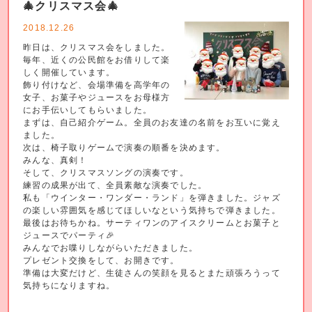
🎄クリスマス会🎄
2018.12.26
昨日は、クリスマス会をしました。
毎年、近くの公民館をお借りして楽
しく開催しています。
飾り付けなど、会場準備を高学年の
女子、お菓子やジュースをお母様方
にお手伝いしてもらいました。
まずは、自己紹介ゲーム。全員のお友達の名前をお互いに覚え
ました。
次は、椅子取りゲームで演奏の順番を決めます。
みんな、真剣！
そして、クリスマスソングの演奏です。
練習の成果が出て、全員素敵な演奏でした。
私も「ウインター・ワンダー・ランド」を弾きました。ジャズ
の楽しい雰囲気を感じてほしいなという気持ちで弾きました。
最後はお待ちかね。サーティワンのアイスクリームとお菓子と
ジュースでパーティ🎉
みんなでお喋りしながらいただきました。
プレゼント交換をして、お開きです。
準備は大変だけど、生徒さんの笑顔を見るとまた頑張ろうって
気持ちになりますね。