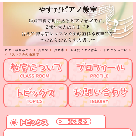
やすだピアノ教室
姫路市香寺町にあるピアノ教室です。
2歳〜大人の方まで🎵
ほめて伸ばすレッスン🎶笑顔溢れる教室です
〜ひとりひとりを大切に〜
ピアノ教室ネット
＞
兵庫県
＞
姫路市
＞
やすだピアノ教室
＞
トピックス一覧
＞
クリスマス会の曲選び