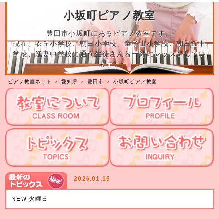
小坂町ピアノ教室
豊田市小坂町にあるピアノ教室です。
現在、衣丘小学校、朝日小学校、童子山小学校、朝日丘中
学校、逢妻中学校に通う生徒さんと一緒にレッスンしてい
ます。
ピアノ教室ネット
＞
愛知県
＞
豊田市
＞
小坂町ピアノ教室
2026.01.15
NEW 火曜日