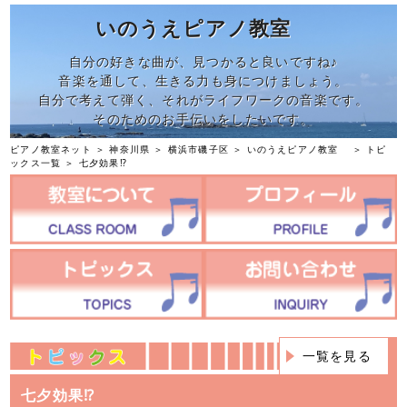
いのうえピアノ教室
自分の好きな曲が、見つかると良いですね♪
音楽を通して、生きる力も身につけましょう。
自分で考えて弾く、それがライフワークの音楽です。
そのためのお手伝いをしたいです。
ピアノ教室ネット
＞
神奈川県
＞
横浜市磯子区
＞
いのうえピアノ教室
＞
トピ
ックス一覧
＞ 七夕効果⁉︎
一覧を見る
七夕効果⁉︎