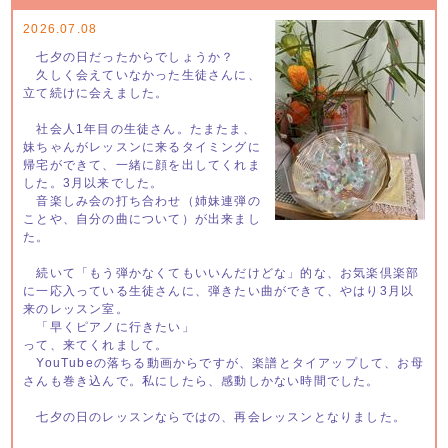
2026.07.08
七夕の日だったからでしょうか？
久しく会えていなかった生徒さんに、
立て続けに会えました。
社会人1年目の生徒さん。たまたま、
妹ちゃんがレッスンに来るタイミングに
帰宅ができて、一緒に顔を出してくれま
した。3月以来でした。
音楽しみ会の打ち合わせ（姉妹連弾の
ことや、自分の曲について）が出来まし
た。
続いて「もう弾かなくてもいいんだけどな」的な、お気楽倶楽部
に一応入っている生徒さんに、弾きたい曲ができて、やはり3月以
来のレッスン室。
「早くピアノに行きたい」
って、来てくれまして。
YouTubeの落ちる動画からですが、楽譜とタイアップして、お母
さんも巻き込んで。私にしたら、感動しかない時間でした。
七夕の日のレッスンならではの、再会レッスンとなりました。