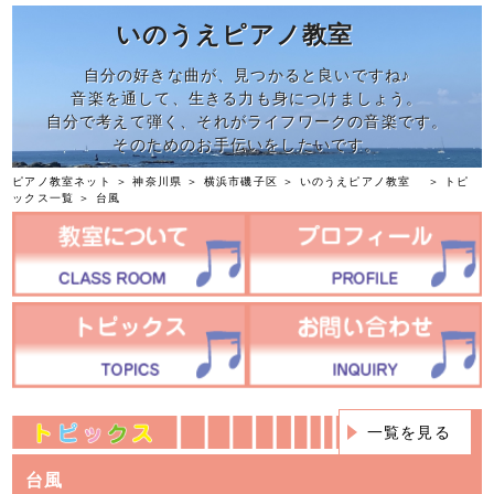
いのうえピアノ教室
自分の好きな曲が、見つかると良いですね♪
音楽を通して、生きる力も身につけましょう。
自分で考えて弾く、それがライフワークの音楽です。
そのためのお手伝いをしたいです。
ピアノ教室ネット
＞
神奈川県
＞
横浜市磯子区
＞
いのうえピアノ教室
＞
トピ
ックス一覧
＞ 台風
一覧を見る
台風