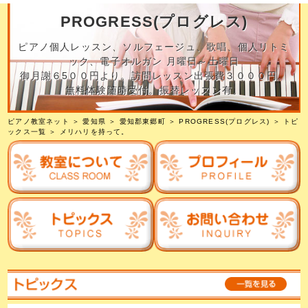
PROGRESS(プログレス)
ピアノ個人レッスン、ソルフェージュ、歌唱、個人リトミ
ック、電子オルガン 月曜日～土曜日
御月謝６5００円より。訪問レッスン出張費３０００円。
無料体験随時受付。振替レッスン有。
ピアノ教室ネット
＞
愛知県
＞
愛知郡東郷町
＞
PROGRESS(プログレス)
＞
トピ
ックス一覧
＞ メリハリを持って。