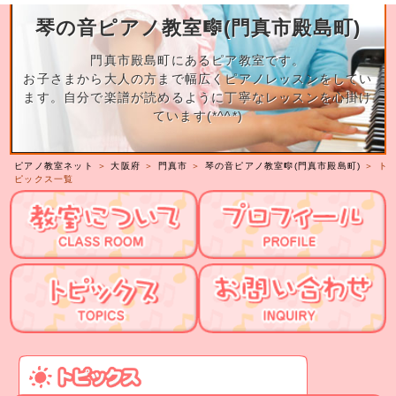
琴の音ピアノ教室🎼(門真市殿島町)
門真市殿島町にあるピア教室です。
お子さまから大人の方まで幅広くピアノレッスンをしてい
ます。自分で楽譜が読めるように丁寧なレッスンを心掛け
ています(*^^*)
ピアノ教室ネット
＞
大阪府
＞
門真市
＞
琴の音ピアノ教室🎼(門真市殿島町)
＞ ト
ピックス一覧