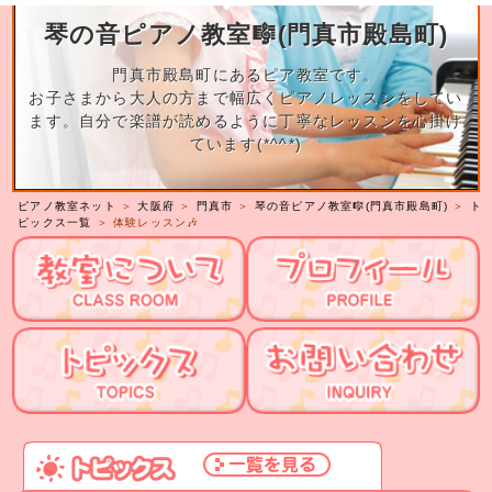
琴の音ピアノ教室🎼(門真市殿島町)
門真市殿島町にあるピア教室です。
お子さまから大人の方まで幅広くピアノレッスンをしてい
ます。自分で楽譜が読めるように丁寧なレッスンを心掛け
ています(*^^*)
ピアノ教室ネット
＞
大阪府
＞
門真市
＞
琴の音ピアノ教室🎼(門真市殿島町)
＞
ト
ピックス一覧
＞ 体験レッスン🎶