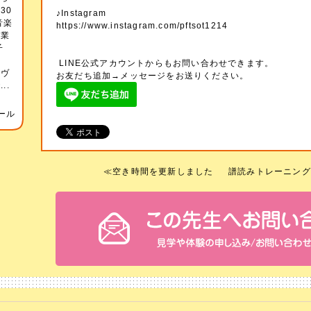
30
♪Instagram
音楽
https://www.instagram.com/pftsot1214
卒業
子
師
LINE公式アカウントからもお問い合わせできます。
（ヴ
お友だち追加→メッセージをお送りください。
..
ール
≪
空き時間を更新しました
譜読みトレーニング