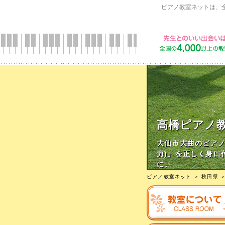
ピアノ教室ネットは、
高橋ピアノ
大仙市大曲のピアノ
力)」を正しく身に
に。
ピアノ教室ネット
＞
秋田県