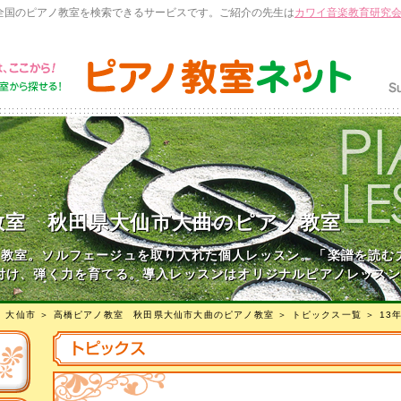
全国のピアノ教室を検索できるサービスです。ご紹介の先生は
カワイ音楽教育研究
教室 秋田県大仙市大曲のピアノ教室
教室。ソルフェージュを取り入れた個人レッスン。「楽譜を読む
付け、弾く力を育てる。導入レッスンはオリジナルピアノレッス
＞
大仙市
＞
高橋ピアノ教室 秋田県大仙市大曲のピアノ教室
＞
トピックス一覧
＞ 13