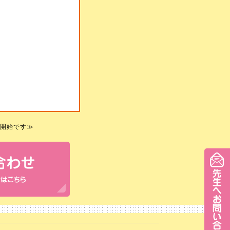
開始です
≫