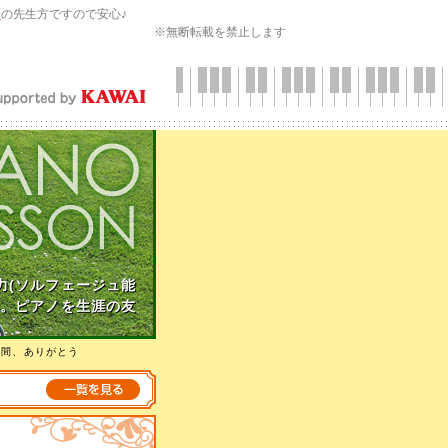
会
の先生方ですので安心♪
※無断転載を禁止します
力(ソルフェージュ能
ン。ピアノを生涯の友
年間、ありがとう