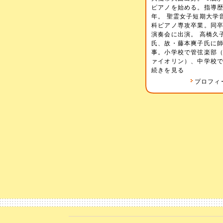
ピアノを始める。指導歴
年。 聖霊女子短期大学
科ピアノ専攻卒業。同
演奏会に出演。 高橋久
氏、故・藤本爽子氏に
事。小学校で管弦楽部
ァイオリン）、中学校で.
続きを見る
プロフィ