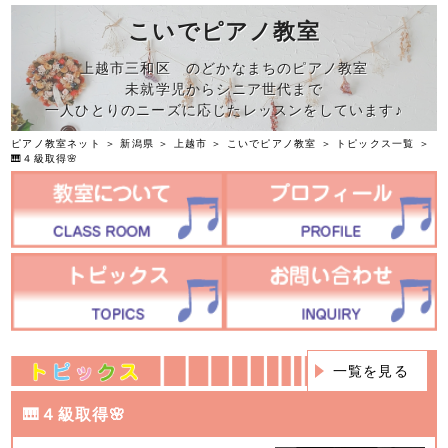
こいでピアノ教室
上越市三和区 のどかなまちのピアノ教室
未就学児からシニア世代まで
一人ひとりのニーズに応じたレッスンをしています♪
ピアノ教室ネット
＞
新潟県
＞
上越市
＞
こいでピアノ教室
＞
トピックス一覧
＞
🎹４級取得🌸
一覧を見る
🎹４級取得🌸