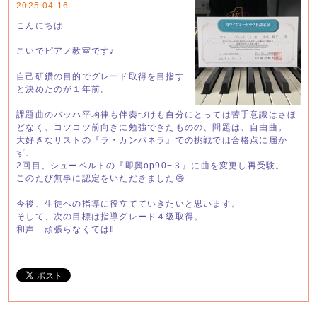
2025.04.16
こんにちは
こいでピアノ教室です♪
自己研鑽の目的でグレード取得を目指す
と決めたのが１年前。
課題曲のバッハ平均律も伴奏づけも自分にとっては苦手意識はさほ
どなく、コツコツ前向きに勉強できたものの、問題は、自由曲。
大好きなリストの『ラ・カンパネラ』での挑戦では合格点に届か
ず、
2回目、シューベルトの『即興op90−３』に曲を変更し再受験。
このたび無事に認定をいただきました😄
今後、生徒への指導に役立てていきたいと思います。
そして、次の目標は指導グレード４級取得。
和声 頑張らなくては‼️