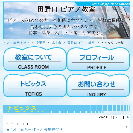
田野口 ピアノ教室
ピアノが初めての方、本格的に学びたい方、皆様の目的に
合わせた安心の個人レッスンです。
北本・鴻巣・桶川・上尾エリアです。
ピアノ教室ネット
＞
埼玉県
＞
北本市
＞
田野口 ピアノ教室
＞ トピックス一覧
Page [
1
]
2
3
|
≫
2026.06.03
★7月 新規生徒さん募集時間★