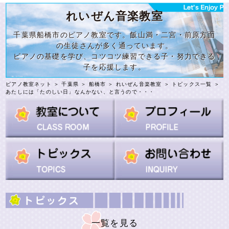
れいぜん音楽教室
千葉県船橋市のピアノ教室です。飯山満・二宮・前原方面
の生徒さんが多く通っています。
ピアノの基礎を学び、コツコツ練習できる子・努力できる
子を応援します。
ピアノ教室ネット
＞
千葉県
＞
船橋市
＞
れいぜん音楽教室
＞
トピックス一覧
＞
あたしには「たのしい日」なんかない、と言うので・・・
一覧を見る