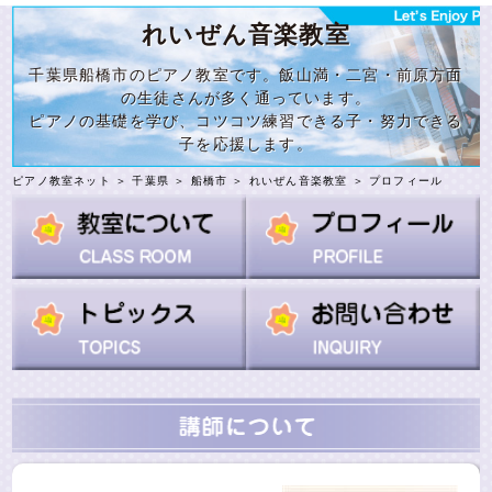
れいぜん音楽教室
千葉県船橋市のピアノ教室です。飯山満・二宮・前原方面
の生徒さんが多く通っています。
ピアノの基礎を学び、コツコツ練習できる子・努力できる
子を応援します。
ピアノ教室ネット
＞
千葉県
＞
船橋市
＞
れいぜん音楽教室
＞ プロフィール