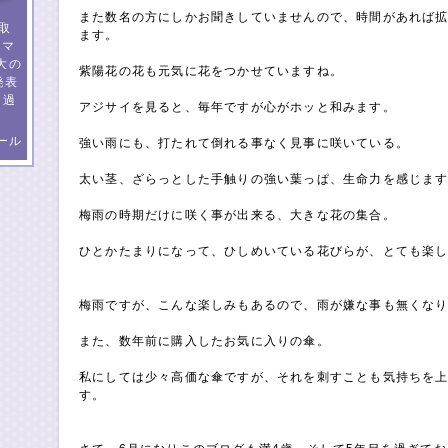
また数名の方にしかお聞きしていませんので、時間があれば
取
ます。
イマ
大の
紫陽花の花も元気に花をつかせていますね。
発表
 過
アジサイを見ると、毎年ですが心がホッと和みます。
ール
強い雨にも、打たれて倒れる事なく見事に咲いている。
太い茎、ざらっとした手触りの強い葉っぱ、生命力を感じま
梅雨の時期だけに咲く事が出来る、大きな花の集合。
ひとかたまりになって、ひしめいている花びらが、とても楽
梅雨ですが、こんな楽しみもあるので、雨が嫌な事も無くな
また、数年前に購入したお気に入りの傘。
私にしては少々高価な傘ですが、それを刺すことも気持ちを
す。