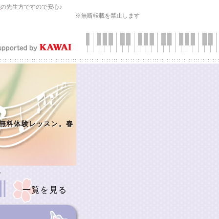
会
の先生方ですので安心♪
※無断転載を禁止します
無料体験レッスン。春
へ
一覧を見る