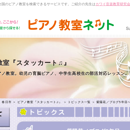
全国のピアノ教室を検索できるサービスです。ご紹介の先生は
カワイ音楽教育研究
教室『スタッカート♫』
アノ教室。幼児の育脳ピアノ、中学生高校生の部活対応レッスン。
＞
春日市
＞
ピアノ教室『スタッカート♫』
＞
トピックス一覧
＞ 紫陽花／ブログ5年目