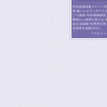
河合楽器演奏グレードD
得 脳トレピアノ®️プラ
リー講師 40年間桐朋音
恩師から指導を受ける 
会21回経験 指導歴24年
去指導生徒数180人
プロフィ