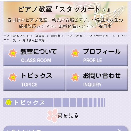
ピアノ教室『スタッカート♫』
春日原のピアノ教室。幼児の育脳ピアノ、中学生高校生の
部活対応レッスン。無料体験レッスン。春日市
ピアノ教室ネット
＞
福岡県
＞
春日市
＞
ピアノ教室『スタッカート♫』
＞
トピッ
クス一覧
＞ お母さんは太陽
一覧を見る