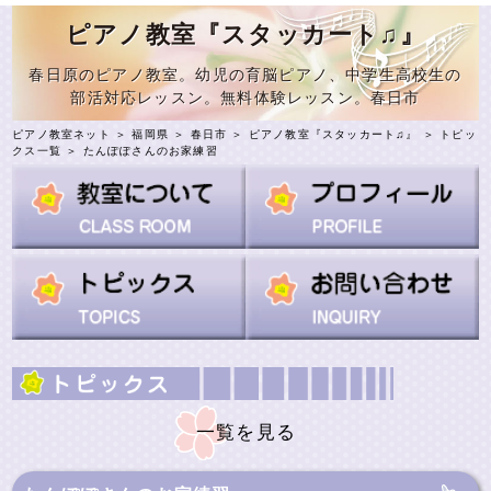
ピアノ教室『スタッカート♫』
春日原のピアノ教室。幼児の育脳ピアノ、中学生高校生の
部活対応レッスン。無料体験レッスン。春日市
ピアノ教室ネット
＞
福岡県
＞
春日市
＞
ピアノ教室『スタッカート♫』
＞
トピッ
クス一覧
＞ たんぽぽさんのお家練習
一覧を見る