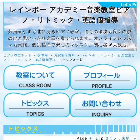
レインボー アカデミー音楽教室ピア
ノ・リトミック・英語個指導
芳賀東小すぐ北にあるピアノ教室。周りの環境も良くのび
のびと思いっきり楽器を奏でられます。オンラインレッス
ンも実施。個別指導で安心のレッスン。初心者🔰大歓迎。
ピアノ教室ネット
＞
栃木県
＞
芳賀郡芳賀町
＞
レインボー アカデミー音楽教室ピ
アノ・リトミック・英語個指導
＞ トピックス一覧
Page
≪
|
1
[
2
]
3
4
5
..
末尾
|
≫