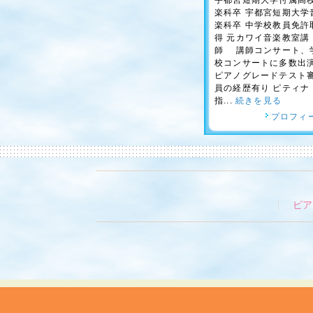
宇都宮短期大学付属高
楽科卒 宇都宮短期大学
楽科卒 中学校教員免許
得 元カワイ音楽教室講
師 講師コンサート、
校コンサートに多数出
ピアノグレードテスト
員の経歴有り ピティナ
指...
続きを見る
プロフィ
ピア