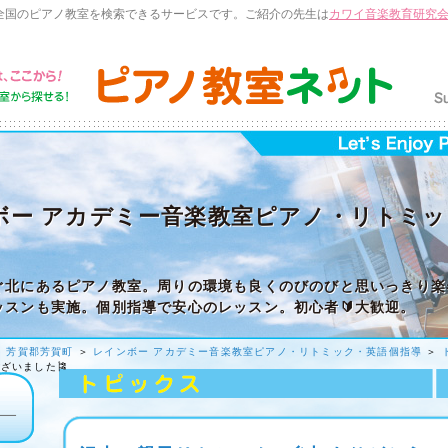
全国のピアノ教室を検索できるサービスです。ご紹介の先生は
カワイ音楽教育研究
ボー アカデミー音楽教室ピアノ・リトミッ
ぐ北にあるピアノ教室。周りの環境も良くのびのびと思いっきり楽
ッスンも実施。個別指導で安心のレッスン。初心者🔰大歓迎。
＞
芳賀郡芳賀町
＞
レインボー アカデミー音楽教室ピアノ・リトミック・英語個指導
＞
ざいました🎏