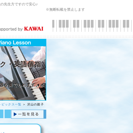
会
の先生方ですので安心♪
※無断転載を禁止します
ク・英語個指
器を奏でられます。オ
トピックス一覧
＞ 沢山の親子