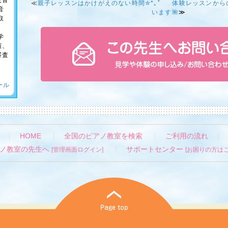
校音
≪
親子レッスンはかけがえのない時間✮*｡ﾟ
体験レッスンから
音
います🌺
≫
取
学
演、
審査
ール
HOME
全国のピアノ教室を検索
ご利用の流れ
ノ教室の先生へ
サポートセンター
[管理画面ログイン]
[お困りの方はこ