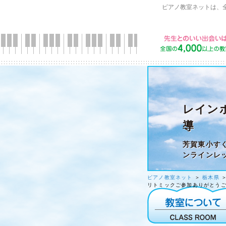
ピアノ教室ネットは、
レイン
導
芳賀東小す
ンラインレ
ピアノ教室ネット
＞
栃木県
リトミックご参加ありがとうご