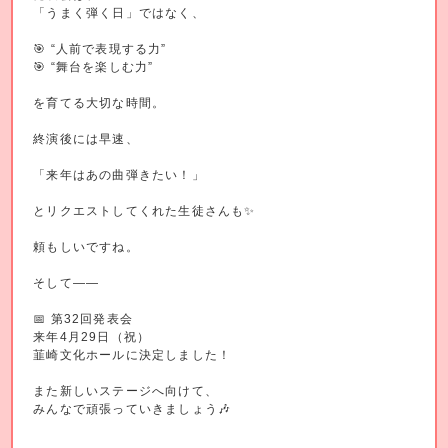
「うまく弾く日」ではなく、
🎯 “人前で表現する力”
🎯 “舞台を楽しむ力”
を育てる大切な時間。
終演後には早速、
「来年はあの曲弾きたい！」
とリクエストしてくれた生徒さんも✨
頼もしいですね。
そして——
📅 第32回発表会
来年4月29日（祝）
韮崎文化ホールに決定しました！
また新しいステージへ向けて、
みんなで頑張っていきましょう🎶