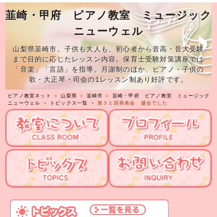
韮崎・甲府 ピアノ教室 ミュージック
ニューウェル
山梨県韮崎市。子供も大人も、初心者から音高・音大受験
まで目的に応じたレッスン内容。保育士受験対策講座では
「音楽」「言語」を指導。月謝制のほか、ピアノ・子供の
歌・大正琴・司会の1レッスン制あり好評です。
ピアノ教室ネット
＞
山梨県
＞
韮崎市
＞
韮崎・甲府 ピアノ教室 ミュージック
ニューウェル
＞
トピックス一覧
＞ 第３１回発表会 盛会でした