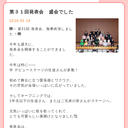
第３１回発表会 盛会でした
2026.05.24
🎹✨ 第31回 発表会、無事終演しまし
た ✨🎹
今年も盛大に、
発表会を開催することができまし
た。
今年は特に——
🌸 デビューステージの生徒さんが多数！
初めて舞台に立つ緊張感とワクワク。
その空気が会場いっぱいに広がっていました。
そしてオープニングでは、
1年生以下の生徒さん、またはご兄弟の皆さんがステージへ。
元気いっぱいに歌を歌ってくれて、
とても可愛らしい幕開けとなりました🥰
発表会は、