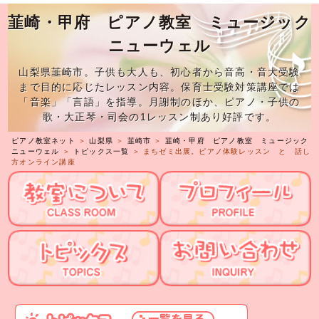
韮崎・甲府 ピアノ教室 ミュージック
ニューウェル
山梨県韮崎市。子供も大人も、初心者から音高・音大受験
まで目的に応じたレッスン内容。保育士受験対策講座では
「音楽」「言語」を指導。月謝制のほか、ピアノ・子供の
歌・大正琴・司会の1レッスン制あり好評です。
ピアノ教室ネット
＞
山梨県
＞
韮崎市
＞
韮崎・甲府 ピアノ教室 ミュージック
ニューウェル
＞
トピックス一覧
＞ まちゼミ出展。ピアノ体験レッスン と 話し
方オンライン講座