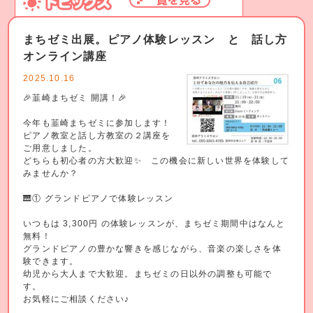
まちゼミ出展。ピアノ体験レッスン と 話し方
オンライン講座
2025.10.16
🎉韮崎まちゼミ 開講！🎉
今年も韮崎まちゼミに参加します！
ピアノ教室と話し方教室の２講座を
ご用意しました。
どちらも初心者の方大歓迎✨ この機会に新しい世界を体験して
みませんか？
🎹① グランドピアノで体験レッスン
いつもは 3,300円 の体験レッスンが、まちゼミ期間中はなんと
無料！
グランドピアノの豊かな響きを感じながら、音楽の楽しさを体
験できます。
幼児から大人まで大歓迎。まちゼミの日以外の調整も可能で
す。
お気軽にご相談ください♪