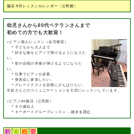
脳活:8月レッスンカレンダー〔公民館〕
幼児さんから80代ベテランさんまで
初めての方でも大歓迎！
♪ピアノ個人レッスン（自宅教室）
＊子どもから大人まで
＊好きな曲をピアノで弾けるようになりた
い。
＊歌や合唱の伴奏が弾けるようになりた
い。
＊仕事でピアノが必要。
＊発表会に参加したい。
＊グレードテストを目標にがんばりたい。
生徒さんとのコミュニケーションを大切にレッスンしています。
♪ピアノde脳活（公民館）
＊６０歳以上
＊キーボードグループレッスン
...続きを読む