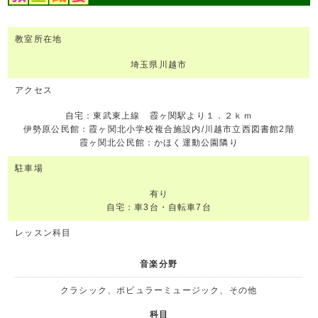
教室所在地
埼玉県川越市
アクセス
自宅：東武東上線 霞ヶ関駅より１．２ｋｍ
伊勢原公民館：霞ヶ関北小学校複合施設内/川越市立西図書館2階
霞ヶ関北公民館：かほく運動公園隣り
駐車場
有り
自宅：車3台・自転車7台
レッスン科目
音楽分野
クラシック、ポピュラーミュージック、その他
科目