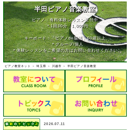
半田ピアノ音楽教室
ピアノ：有料体験レッスン受付中
＊1回30分 1,000円
キーボード：「ピアノde脳活」60歳以上
＊グループ/個人
＊体験レッスンをご希望の方はお問い合わせください。
ピアノ教室ネット
＞
埼玉県
＞
川越市
＞
半田ピアノ音楽教室
2026.07.11