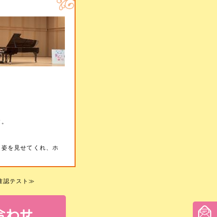
。
す。
た姿を見せてくれ、ホ
確認テスト
≫