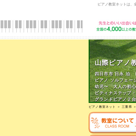
ピアノ教室ネットは、
山際ピアノ
四日市市 日永 泊
ピアノ ソルフェー
幼児〜 大人の初
ピティナステップ
グランドピアノ２
ピアノ教室ネット
＞
三重県