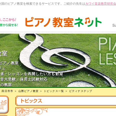
全国のピアノ教室を検索できるサービスです。ご紹介の先生は
カワイ音楽教育研究
教室
 ピアノ教室
ジュ
心者・レッスンを再開したい方も歓迎
・音大受験・保育士試験対応
台の教室
＞
四日市市
＞
山際ピアノ教室
＞
トピックス一覧
＞ ピティナステップ