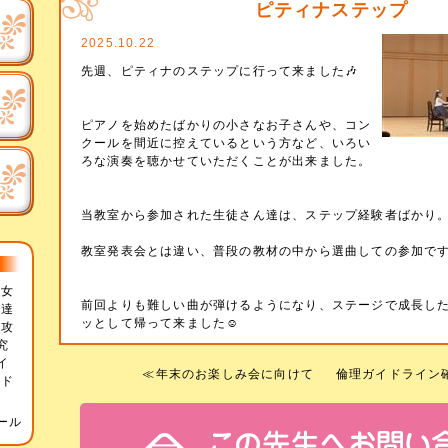
ピティナステップ
2025.10.22
先週、ピティナのステップに行って来ました🎶
ピアノを始めたばかりの小さなお子さんや、コン
クールを間近に控えているという方など、いろい
ろな演奏を聴かせていただくことが出来ました。
当教室から参加された生徒さん達は、ステップ経験者ばかり
教室発表会とは違い、普段の教材の中から選曲しての参加で
都女
前回よりも難しい曲が弾けるようになり、ステージで成長し
発達
ッとして帰って来ました☺️
専攻
究
イ
≪
年末のお楽しみ会に向けて
倫理ガイドライン
ード
ール