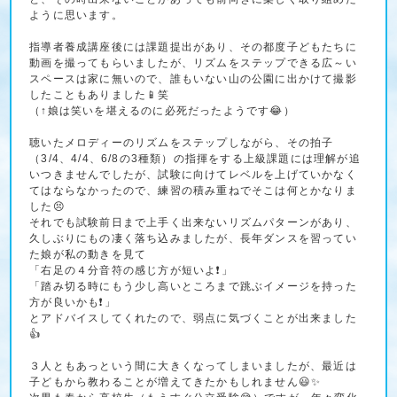
ように思います。
指導者養成講座後には課題提出があり、その都度子どもたちに
動画を撮ってもらいましたが、リズムをステップできる広～い
スペースは家に無いので、誰もいない山の公園に出かけて撮影
したこともありました📱笑
（↑娘は笑いを堪えるのに必死だったようです😂）
聴いたメロディーのリズムをステップしながら、その拍子
（3/4、4/4、6/8の3種類）の指揮をする上級課題には理解が追
いつきませんでしたが、試験に向けてレベルを上げていかなく
てはならなかったので、練習の積み重ねでそこは何とかなりま
した😣
それでも試験前日まで上手く出来ないリズムパターンがあり、
久しぶりにもの凄く落ち込みましたが、長年ダンスを習ってい
た娘が私の動きを見て
「右足の４分音符の感じ方が短いよ❗」
「踏み切る時にもう少し高いところまで跳ぶイメージを持った
方が良いかも❗」
とアドバイスしてくれたので、弱点に気づくことが出来ました
👍
３人ともあっという間に大きくなってしまいましたが、最近は
子どもから教わることが増えてきたかもしれません😃✨