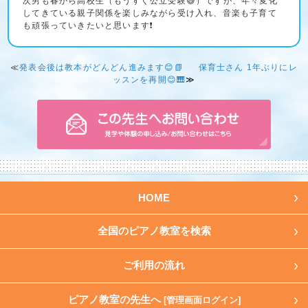
次男も春から高校生（もうすぐ公立受験😅）ですが、年々変化
してきている親子関係を楽しみながら受け入れ、音楽も子育て
も頑張っていきたいと思います❗
≪
発表会後は教本がどんどん進みます😊📗
保育士さん 1年ぶりにレ
ッスンを再開😊🎹
≫
HOME
全国のピアノ教室を検索
ご利用の流れ
ピアノ教室の先生へ
[管理画面ログイン]