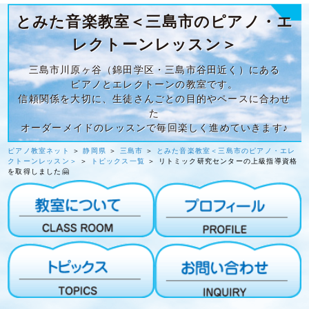
とみた音楽教室＜三島市のピアノ・エ
レクトーンレッスン＞
三島市川原ヶ谷（錦田学区・三島市谷田近く）にある
ピアノとエレクトーンの教室です。
信頼関係を大切に、生徒さんごとの目的やペースに合わせ
た
オーダーメイドのレッスンで毎回楽しく進めていきます♪
ピアノ教室ネット
＞
静岡県
＞
三島市
＞
とみた音楽教室＜三島市のピアノ・エレ
クトーンレッスン＞
＞
トピックス一覧
＞ リトミック研究センターの上級指導資格
を取得しました🤗