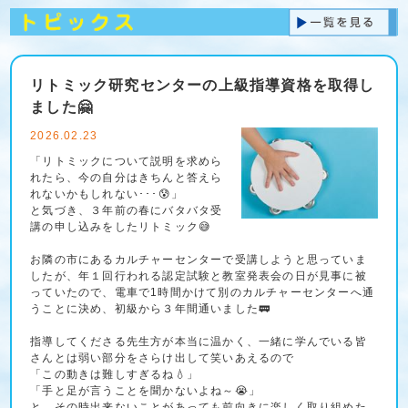
リトミック研究センターの上級指導資格を取得し
ました🤗
2026.02.23
「リトミックについて説明を求めら
れたら、今の自分はきちんと答えら
れないかもしれない･･･😰」
と気づき、３年前の春にバタバタ受
講の申し込みをしたリトミック😅
お隣の市にあるカルチャーセンターで受講しようと思っていま
したが、年１回行われる認定試験と教室発表会の日が見事に被
っていたので、電車で1時間かけて別のカルチャーセンターへ通
うことに決め、初級から３年間通いました🚃
指導してくださる先生方が本当に温かく、一緒に学んでいる皆
さんとは弱い部分をさらけ出して笑いあえるので
「この動きは難しすぎるね💧」
「手と足が言うことを聞かないよね～😭」
と、その時出来ないことがあっても前向きに楽しく取り組めた