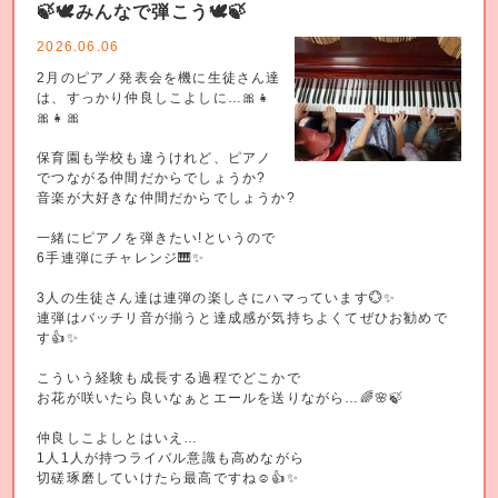
🍃🕊️みんなで弾こう🕊️🍃
2026.06.06
2月のピアノ発表会を機に生徒さん達
は、すっかり仲良しこよしに…🎀👧
🎀👧🎀
保育園も学校も違うけれど、ピアノ
でつながる仲間だからでしょうか?
音楽が大好きな仲間だからでしょうか?
一緒にピアノを弾きたい!というので
6手連弾にチャレンジ🎹✨️
3人の生徒さん達は連弾の楽しさにハマっています💮✨️
連弾はバッチリ音が揃うと達成感が気持ちよくてぜひお勧めで
す👍️✨️
こういう経験も成長する過程でどこかで
お花が咲いたら良いなぁとエールを送りながら…🌈🌸🍃
仲良しこよしとはいえ…
1人1人が持つライバル意識も高めながら
切磋琢磨していけたら最高ですね☺️👍️✨️