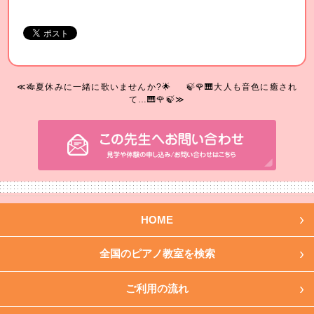
≪🎋夏休みに一緒に歌いませんか?🌟
🍃🌹🎹大人も音色に癒され
て…🎹🌹🍃≫
HOME
全国のピアノ教室を検索
ご利用の流れ