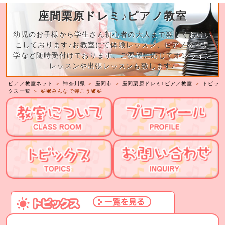
座間栗原ドレミ♪ピアノ教室
幼児のお子様から学生さん初心者の大人まで楽しくおけい
こしております♪お教室にて体験レッスン、ピアノ教室見
学など随時受付けております。ご要望に応じてオンライン
レッスンや出張レッスンも致します♪
ピアノ教室ネット
＞
神奈川県
＞
座間市
＞
座間栗原ドレミ♪ピアノ教室
＞
トピッ
クス一覧
＞ 🍃🕊️みんなで弾こう🕊️🍃